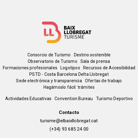
Menú
Consorcio de Turismo
Destino sostenible
Observatorio de Turismo
Sala de prensa
del
Formaciones profesionales
Logotipos
Recursos de Accesibilidad
PSTD - Costa Barcelona Delta Llobregat
Sede electrónica y transparencia
Ofertas de trabajo
pie
Hagámoslo fácil: trámites
Peu
Actividades Educativas
Convention Bureau
Turismo Deportivo
de
Contacto
turisme@elbaixllobregat.cat
pàgina
(+34) 93 685 24 00