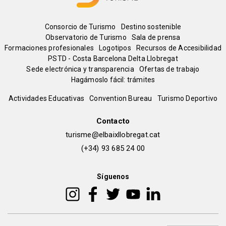
Menú
Consorcio de Turismo
Destino sostenible
Observatorio de Turismo
Sala de prensa
del
Formaciones profesionales
Logotipos
Recursos de Accesibilidad
PSTD - Costa Barcelona Delta Llobregat
Sede electrónica y transparencia
Ofertas de trabajo
pie
Hagámoslo fácil: trámites
Peu
Actividades Educativas
Convention Bureau
Turismo Deportivo
de
Contacto
turisme@elbaixllobregat.cat
pàgina
(+34) 93 685 24 00
2
Síguenos