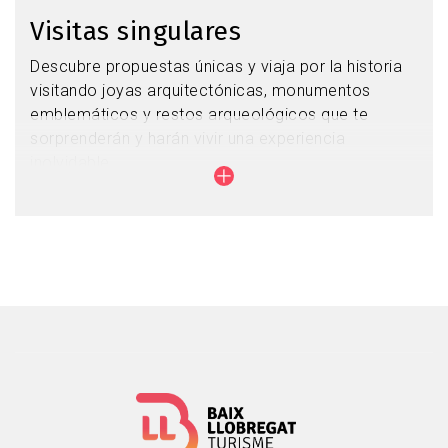
Visitas singulares
Descubre propuestas únicas y viaja por la historia
visitando joyas arquitectónicas, monumentos
emblemáticos y restos arqueológicos que te
sorprenderán y harán vivir una experiencia
inolvidable.
En el Baix Llobregat encontrarás visitas a espacios
tan singulares como antiguos molinos harineros y
de aceite, refugios antiaéreos, fábricas de cerveza
y restos romanos, entre otras muchas propuestas.
Visitas singulares