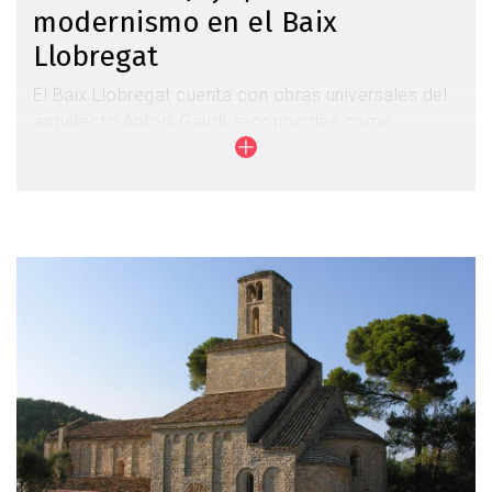
modernismo en el Baix
Llobregat
El Baix Llobregat cuenta con obras universales del
arquitecto Antoni Gaudí, reconocidas como
Patrimonio de la Humanidad. El modernismo
resplandece en toda la comarca. Y lo hace de la
mano y la obra del arquitecto universal Antoni
Gaudí, pero també gracias a otras figuras, como
Josep Maria Jujol, uno de sus colaboradores más
Imagen
brillantes.
Gaudí y el modernismo