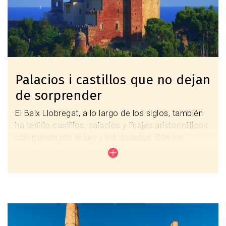
Ermitas, iglesias y monasterios
Palacios i castillos que no dejan
de sorprender
El Baix Llobregat, a lo largo de los siglos, también
ha tenido castillos, palacios y linajes aristocráticos
con pasión por el lujo y los dorados. Son los
espacios más "nobles" de la comarca.
Los castillos de Castelldefels y de l'Eramprunyà, así
como el Palau Mercader, son casi una visita
obligada.
Imagen
Palacios y castillos