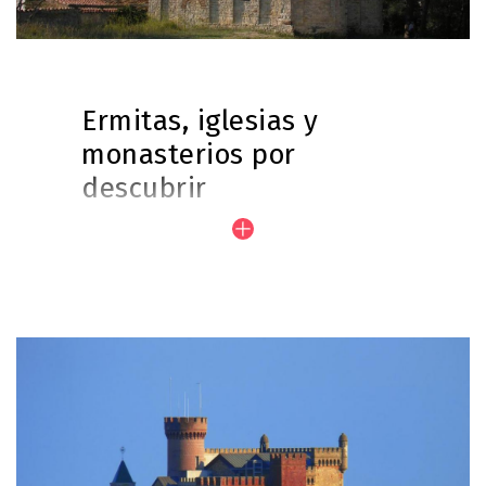
Ermitas, iglesias y
monasterios por
descubrir
El Baix Llobregat invita al
descubrimiento de ermitas, iglesias y
monasterios que no nos podemos
perder.
Situadas en paisajes impresionantes,
Imagen
son testigos de la historia del país,
como el monasterio románico de Sant
Ponç de Corbera, fundado hace casi
mil años.