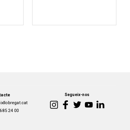
tacte
Segueix-nos
xllobregat.cat
 685 24 00