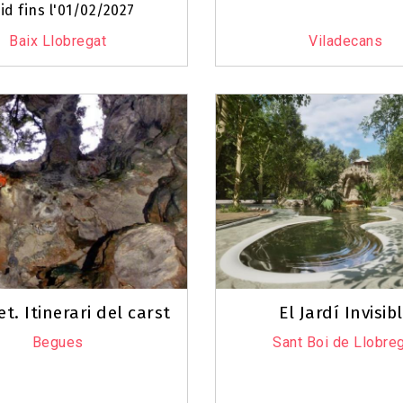
lid fins l'01/02/2027
Baix Llobregat
Viladecans
et. Itinerari del carst
El Jardí Invisib
Begues
Sant Boi de Llobre