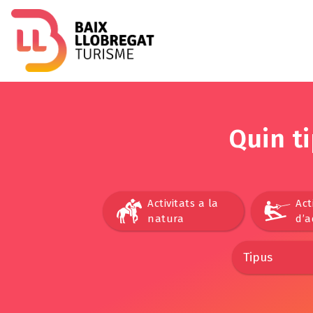
Quin t
Activitats a la
Act
natura
d’a