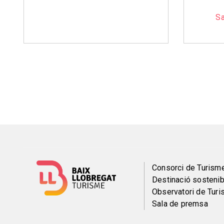
Sa
Paginació
Menú
Consorci de Turism
Destinació sostenib
del
Observatori de Tur
Sala de premsa
pie