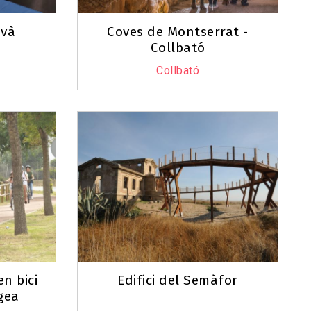
avà
Coves de Montserrat -
Collbató
Collbató
n bici
Edifici del Semàfor
gea