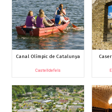
Canal Olímpic de Catalunya
Caser
Castelldefels
E