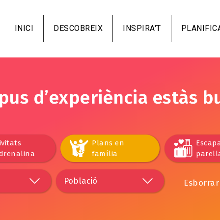
Vés
al
INICI
DESCOBREIX
INSPIRA'T
PLANIFIC
contingut
ipus d’experiència estàs b
ivitats
Plans en
Escap
drenalina
família
parell
Esborrar