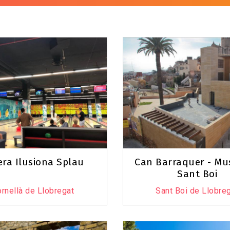
era Ilusiona Splau
Can Barraquer - Mu
Sant Boi
rnellà de Llobregat
Sant Boi de Llobre