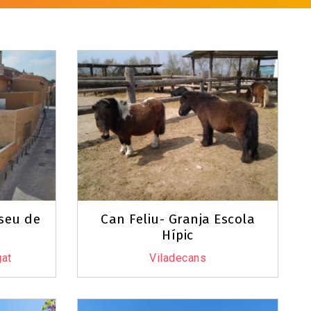
seu de
Can Feliu- Granja Escola
Hípic
gat
Viladecans