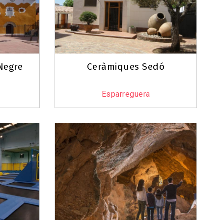
 Negre
Ceràmiques Sedó
Esparreguera