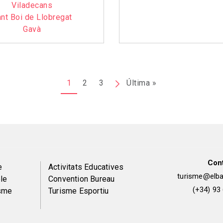
Viladecans
nt Boi de Llobregat
Gavà
1
2
3
Pàgina
Última »
Última
següent
pàgina
Con
Peu
e
Activitats Educatives
turisme@elbai
le
Convention Bureau
de
(+34) 93
isme
Turisme Esportiu
pàgina