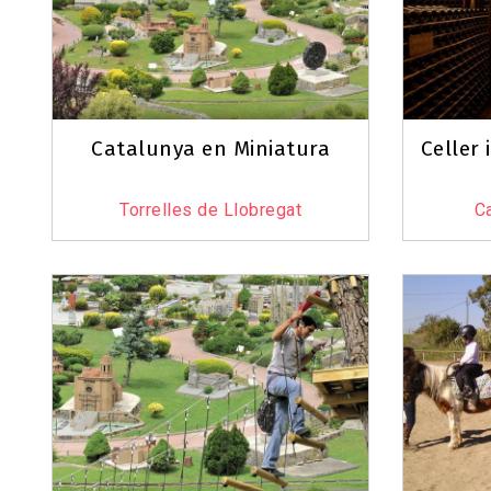
Catalunya en Miniatura
Celler
Torrelles de Llobregat
C