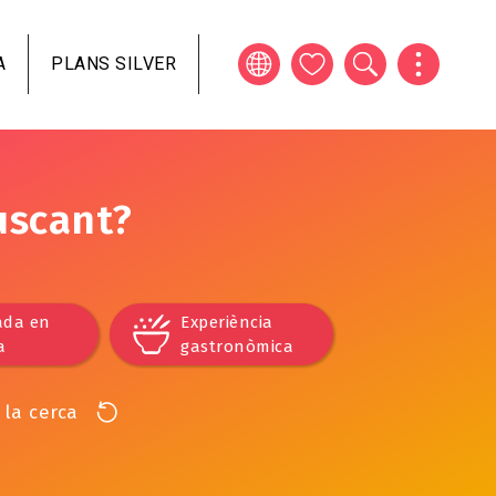
A
PLANS SILVER
uscant?
ada en
Experiència
a
gastronòmica
 la cerca