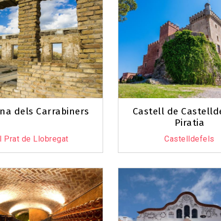
na dels Carrabiners
Castell de Castellde
Piratia
l Prat de Llobregat
Castelldefels