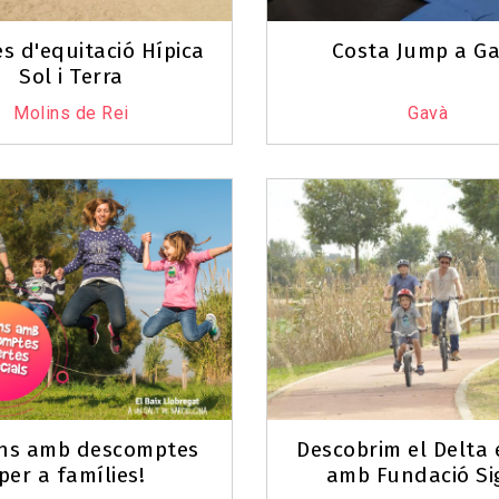
s d'equitació Hípica
Costa Jump a G
Sol i Terra
Molins de Rei
Gavà
ns amb descomptes
Descobrim el Delta e
per a famílies!
amb Fundació Si