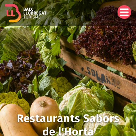
Vés
al
contingut
Restaurants Sabors
de l'Horta