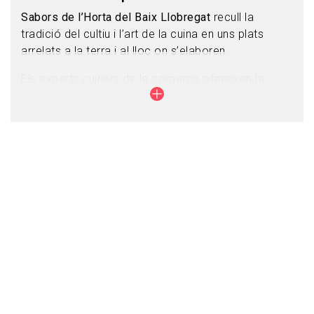
Sabors de l’Horta del Baix Llobregat
recull la
tradició del cultiu i l’art de la cuina en uns plats
arrelats a la terra i al lloc on s’elaboren.
Els experts cuiners de la comarca ofereixen la
possibilitat de degustar plats, ja sigui en l’estil més
tradicional o en la vessant més creativa de la cuina,
en què algun d’aquests productes -identificats com
a Producte Fresc del Parc Agrari del Baix
Llobregat- n’és el protagonista.
Bon profit!
Restaurants Sabors de l'Horta
Guia Restaurants Sabors de l'Horta 2026