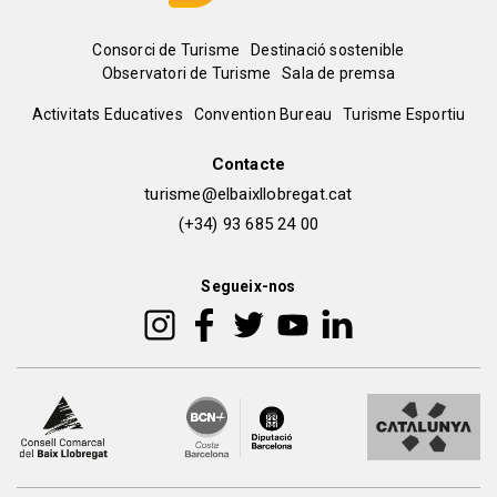
Menú
Consorci de Turisme
Destinació sostenible
Observatori de Turisme
Sala de premsa
del
Peu
Activitats Educatives
Convention Bureau
Turisme Esportiu
pie
de
Contacte
turisme@elbaixllobregat.cat
pàgina
(+34) 93 685 24 00
2
Segueix-nos