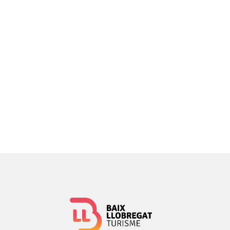
Impulsada pel Consell Comarcal del Baix Llobregat i el
Consorci de Turisme amb el suport de la Diputació de
Barcelona, i conduïda pel comunicador i actor Jordi LP,
aquesta primera sèrie recorre 13 municipis de la
comarca a través de la cuina i dels plats que xefs
del
col·lectiu Sabors de l'Horta
elaboren amb els
productes del Parc Agrari del Baix Llobregat.
Troba els capítols aquí