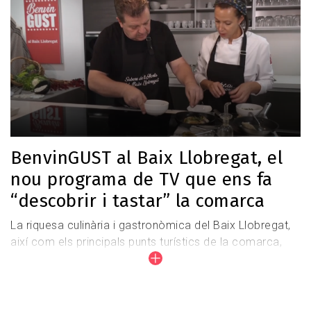
BenvinGUST al Baix Llobregat, el
nou programa de TV que ens fa
“descobrir i tastar” la comarca
La riquesa culinària i gastronòmica del Baix Llobregat,
així com els principals punts turístics de la comarca,
són els grans protagonistes de la nova sèrie de
televisió BenvinGUST al Baix Llobregat emesa per ETV
Televisió del Llobregat.