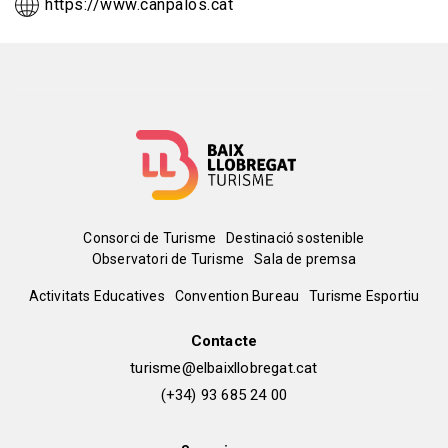
https://www.canpalos.cat
Menú
Consorci de Turisme
Destinació sostenible
Observatori de Turisme
Sala de premsa
del
Peu
Activitats Educatives
Convention Bureau
Turisme Esportiu
pie
de
Contacte
turisme@elbaixllobregat.cat
pàgina
(+34) 93 685 24 00
2