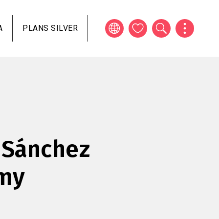
A
PLANS SILVER
 Sánchez
my