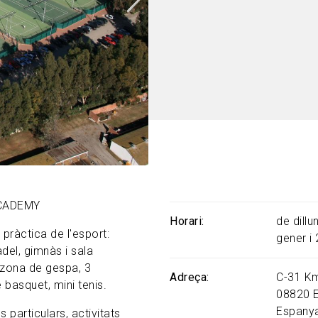
 ACADEMY
Horari
de dill
a pràctica de l'esport:
gener i
del, gimnàs i sala
a zona de gespa, 3
Adreça
C-31 K
 basquet, mini tenis.
08820
Espany
s particulars, activitats