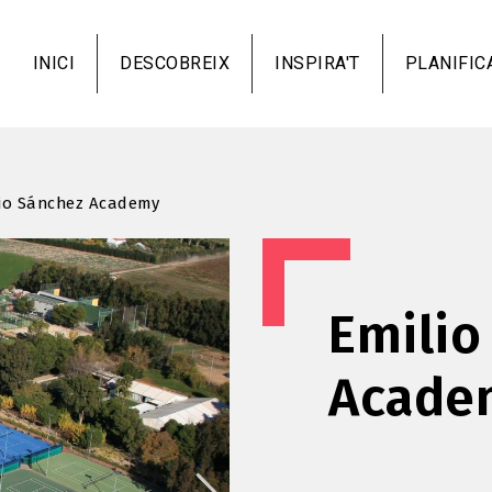
Vés
al
INICI
DESCOBREIX
INSPIRA'T
PLANIFIC
contingut
lio Sánchez Academy
Emilio
Acade