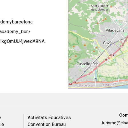
ademybarcelona
_academy_bcn/
z5lkgQmUU4jwedA9NA
Con
Peu
e
Activitats Educatives
turisme@elbai
le
Convention Bureau