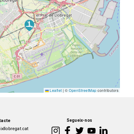
Leaflet
|
©
OpenStreetMap
contributors
tacte
Segueix-nos
xllobregat.cat