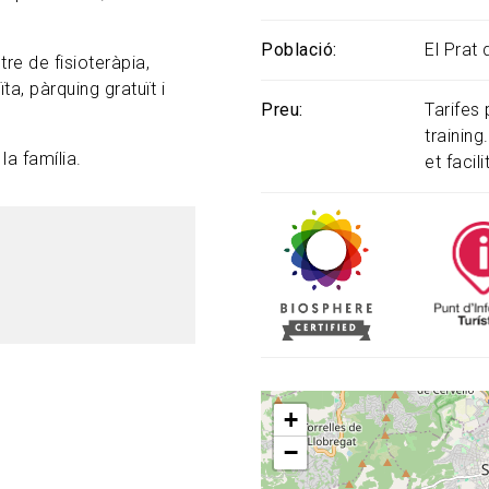
Població
El Prat
tre de fisioteràpia,
ta, pàrquing gratuït i
Preu
Tarifes 
training
la família.
et facil
+
−