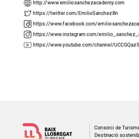
http://www.emiliosanchezacademy.com
https://twitter.com/EmilioSanchezBn
https://www.facebook.com/emiliosanchezac
https://www.instagram.com/emilio_sanchez
https://www.youtube.com/channel/UCCGQa
Menú
Consorci de Turism
Destinació sostenib