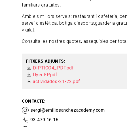
familiars gratuïtes.
Amb els millors serveis: restaurant i cafeteria, cen
servei d'estètica, botiga d'esports,guarderia gratuï
vigilat.
Consulta les nostres quotes, assequibles per tota 
FITXERS ADJUNTS
DIPTICO4_PDF.pdf
flyer EP.pdf
actividades-21-22.pdf
CONTACTE
sergi@emiliosanchezacademy.com
93 479 16 16