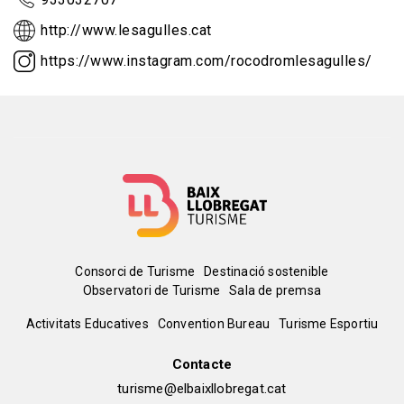
http://www.lesagulles.cat
https://www.instagram.com/rocodromlesagulles/
Menú
Consorci de Turisme
Destinació sostenible
Observatori de Turisme
Sala de premsa
del
Peu
Activitats Educatives
Convention Bureau
Turisme Esportiu
pie
de
Contacte
turisme@elbaixllobregat.cat