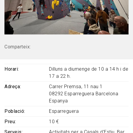
Comparteix:
Horari
Dilluns a diumenge de 10 a 14 h i de
17 a 22 h.
Adreça
Carrer Premsa, 11 nau 1
08292
Esparreguera
Barcelona
Espanya
Població
Esparreguera
Preu
10 €
Serveis
Activitats per a Casals d'Estiu
Bar