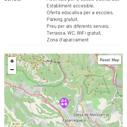
Establiment accesible
Oferta educativa per a escoles
Pàrking gratuït
Preu per als diferents serveis
Terrassa
WC
WiFi gratuït
Zona d'aparcament
Reset Map
+
−