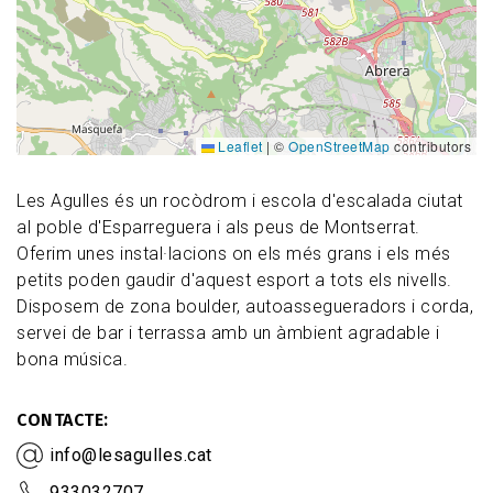
Leaflet
|
©
OpenStreetMap
contributors
Les Agulles és un rocòdrom i escola d'escalada ciutat
al poble d'Esparreguera i als peus de Montserrat.
Oferim unes instal·lacions on els més grans i els més
petits poden gaudir d'aquest esport a tots els nivells.
Disposem de zona boulder, autoassegueradors i corda,
servei de bar i terrassa amb un àmbient agradable i
bona música.
CONTACTE
info@lesagulles.cat
933032707