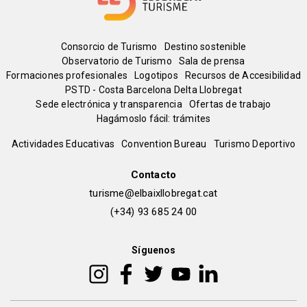
Menú
Consorcio de Turismo
Destino sostenible
Observatorio de Turismo
Sala de prensa
del
Formaciones profesionales
Logotipos
Recursos de Accesibilidad
PSTD - Costa Barcelona Delta Llobregat
Sede electrónica y transparencia
Ofertas de trabajo
pie
Hagámoslo fácil: trámites
Peu
Actividades Educativas
Convention Bureau
Turismo Deportivo
de
Contacto
turisme@elbaixllobregat.cat
pàgina
(+34) 93 685 24 00
2
Síguenos