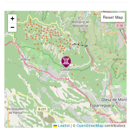
Reset Map
+
−
Leaflet
|
©
OpenStreetMap
contributors