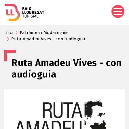
Pasar
al
contenido
principal
Inici
Patrimoni i Modernisme
Ruta Amadeu Vives - con audioguia
Ruta Amadeu Vives - con
audioguia