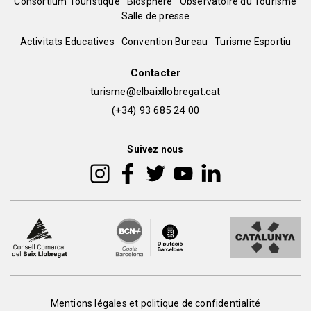
Menú
Consortium Touristique
Biosphere
Observatoire du Tourisme
Salle de presse
del
Peu
Activitats Educatives
Convention Bureau
Turisme Esportiu
pie
de
Contacter
turisme@elbaixllobregat.cat
pàgina
(+34) 93 685 24 00
2
Suivez nous
Mentions légales et politique de confidentialité