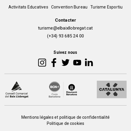
del
Peu
Activitats Educatives
Convention Bureau
Turisme Esportiu
pie
de
Contacter
turisme@elbaixllobregat.cat
pàgina
(+34) 93 685 24 00
2
Suivez nous
Peu
Mentions légales et politique de confidentialité
Politique de cookies