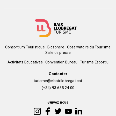
Menú
Consortium Touristique
Biosphere
Observatoire du Tourisme
Salle de presse
del
Peu
Activitats Educatives
Convention Bureau
Turisme Esportiu
pie
de
Contacter
turisme@elbaixllobregat.cat
pàgina
(+34) 93 685 24 00
2
Suivez nous