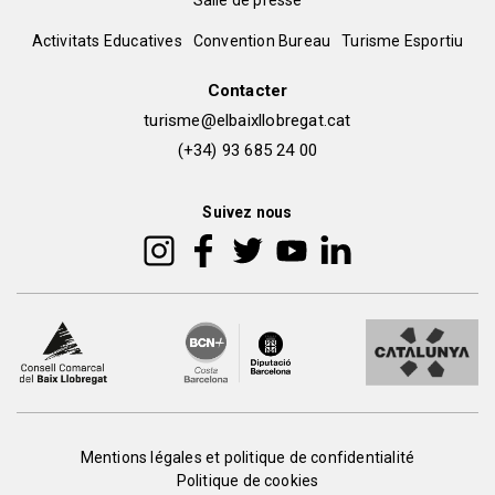
Salle de presse
del
Peu
Activitats Educatives
Convention Bureau
Turisme Esportiu
pie
de
Contacter
turisme@elbaixllobregat.cat
pàgina
(+34) 93 685 24 00
2
Suivez nous
Peu
Mentions légales et politique de confidentialité
Politique de cookies