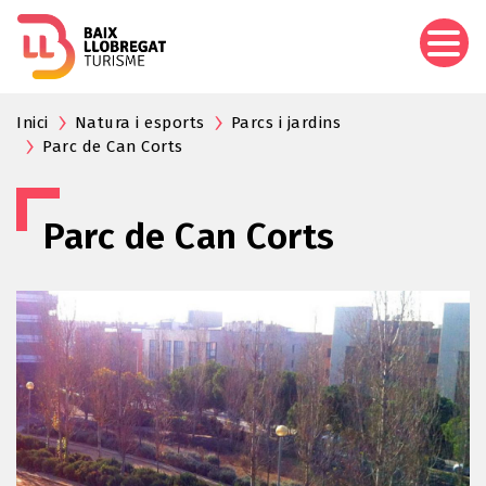
Aller
au
contenu
principal
Inici
Natura i esports
Parcs i jardins
Parc de Can Corts
Parc de Can Corts