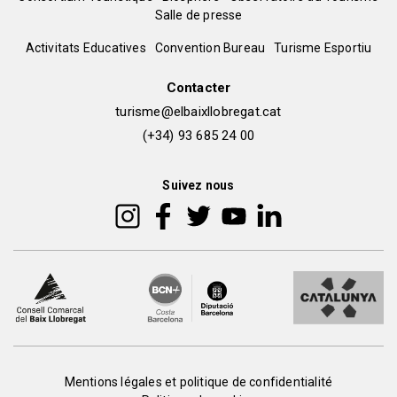
Menú
Salle de presse
del
Peu
Activitats Educatives
Convention Bureau
Turisme Esportiu
pie
de
Contacter
turisme@elbaixllobregat.cat
pàgina
(+34) 93 685 24 00
2
Suivez nous
Peu
Mentions légales et politique de confidentialité