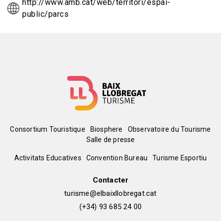
http://www.amb.cat/web/territori/espai-
public/parcs
Menú
Consortium Touristique
Biosphere
Observatoire du Tourisme
Salle de presse
del
Peu
Activitats Educatives
Convention Bureau
Turisme Esportiu
pie
de
Contacter
turisme@elbaixllobregat.cat
pàgina
(+34) 93 685 24 00