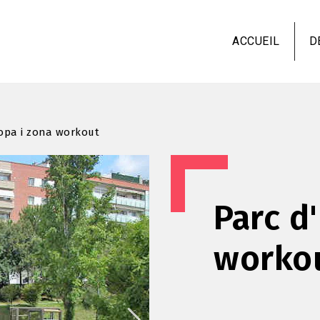
Aller
au
ACCUEIL
D
contenu
principal
opa i zona workout
Parc d
worko