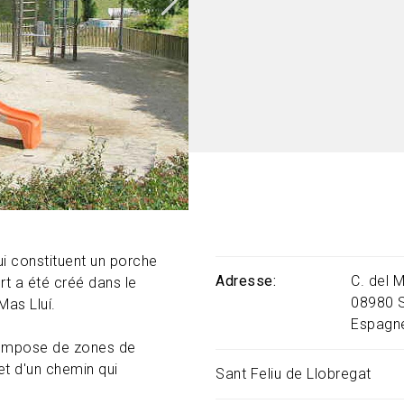
ui constituent un porche
Adresse
C. del 
t a été créé dans le
08980
as Lluí.
Espagn
 compose de zones de
et d'un chemin qui
Sant Feliu de Llobregat