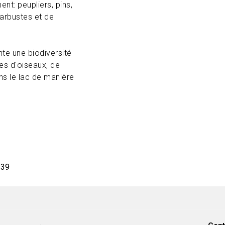
nt: peupliers, pins,
d'arbustes et de
nte une biodiversité
es d'oiseaux, de
ns le lac de manière
339